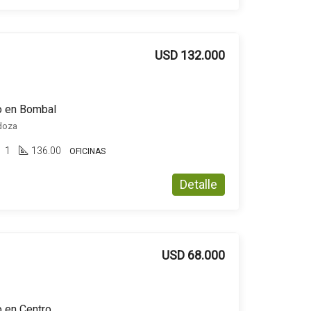
USD 132.000
do en Bombal
ndoza
1
136.00
OFICINAS
Detalle
USD 68.000
o en Centro