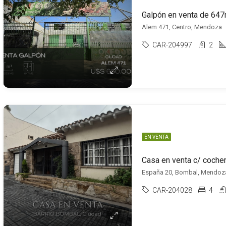
Galpón en venta de 647
Alem 471, Centro, Mendoza
CAR-204997
2
EN VENTA
Casa en venta c/ coche
España 20, Bombal, Mendoz
CAR-204028
4