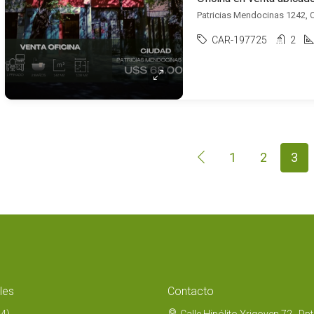
Patricias Mendocinas 1242,
CAR-197725
2
1
2
3
les
Contacto