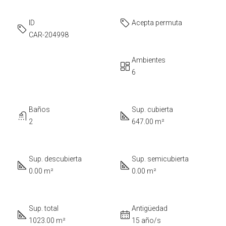
ID
Acepta permuta
CAR-204998
Ambientes
6
Baños
Sup. cubierta
2
647.00 m²
Sup. descubierta
Sup. semicubierta
0.00 m²
0.00 m²
Sup. total
Antigüedad
1023.00 m²
15 año/s