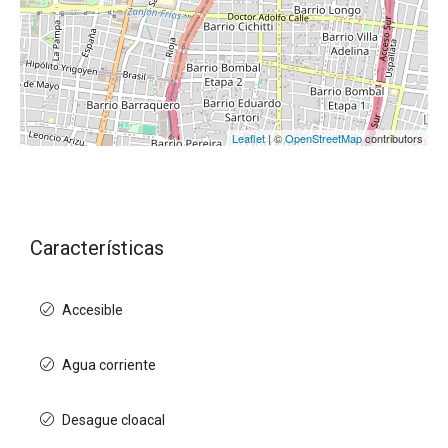
Leaflet
| ©
OpenStreetMap
contributors
Características
Accesible
Agua corriente
Desague cloacal