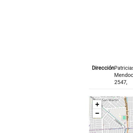
Dirección
Patricia
Mendoc
2547,
+
−