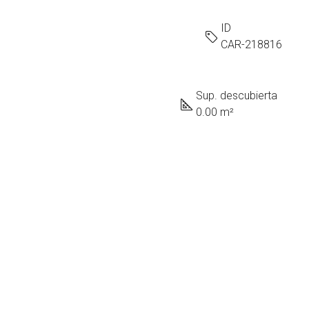
ID
CAR-218816
Sup. descubierta
0.00 m²