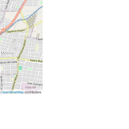
©
OpenStreetMap
contributors