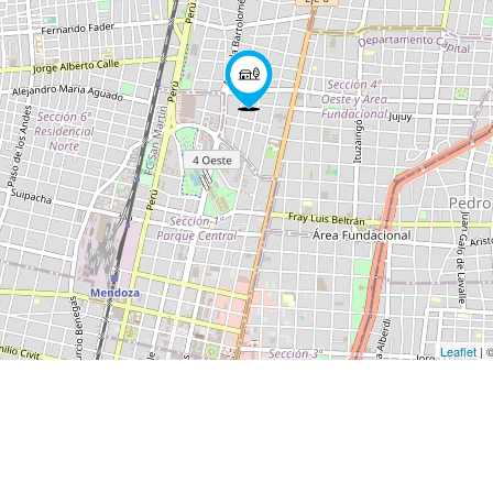
Leaflet
| 