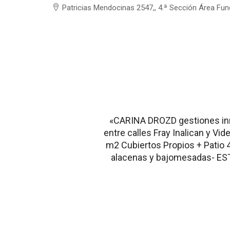
Patricias Mendocinas 2547,, 4.ª Sección Área Fu
«CARINA DROZD gestiones i
entre calles Fray Inalican y Vi
m2 Cubiertos Propios + Pati
alacenas y bajomesadas- ES