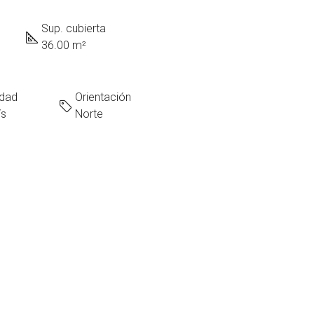
Sup. cubierta
36.00 m²
edad
Orientación
/s
Norte