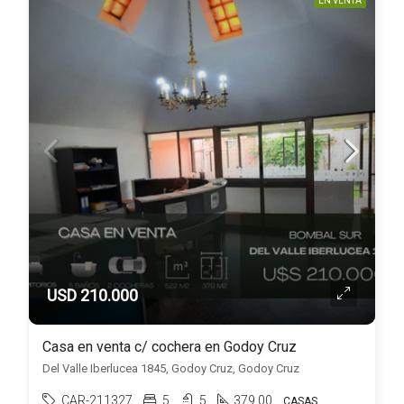
EN VENTA
USD 210.000
Casa en venta c/ cochera en Godoy Cruz
Del Valle Iberlucea 1845, Godoy Cruz, Godoy Cruz
CAR-211327
5
5
379.00
CASAS