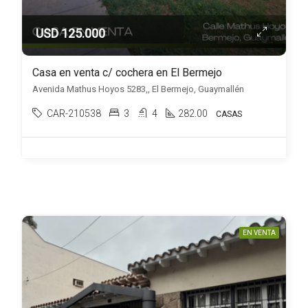
USD 125.000
Casa en venta c/ cochera en El Bermejo
Avenida Mathus Hoyos 5283,, El Bermejo, Guaymallén
CAR-210538
3
4
282.00
CASAS
EN VENTA