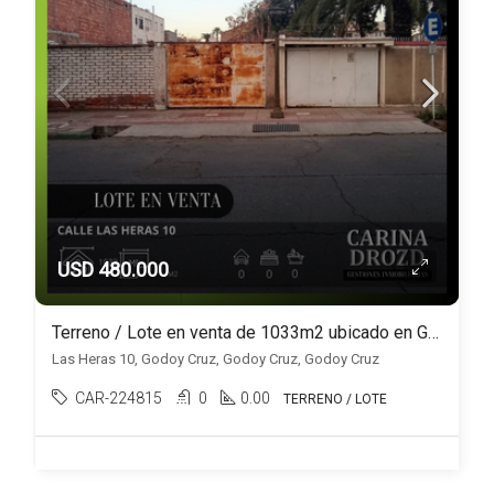
USD 480.000
Terreno / Lote en venta de 1033m2 ubicado en Godoy Cruz
Las Heras 10, Godoy Cruz, Godoy Cruz, Godoy Cruz
CAR-224815
0
0.00
TERRENO / LOTE