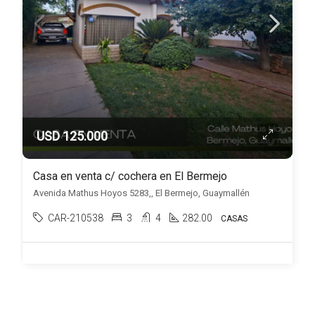
USD 125.000
Casa en venta c/ cochera en El Bermejo
Avenida Mathus Hoyos 5283,, El Bermejo, Guaymallén
CAR-210538
3
4
282.00
CASAS