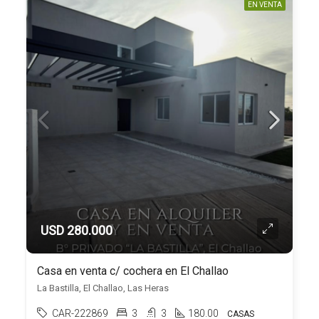
EN VENTA
USD 280.000
Casa en venta c/ cochera en El Challao
La Bastilla, El Challao, Las Heras
CAR-222869
3
3
180.00
CASAS