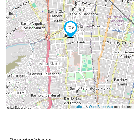
Leaflet
| ©
OpenStreetMap
contributors