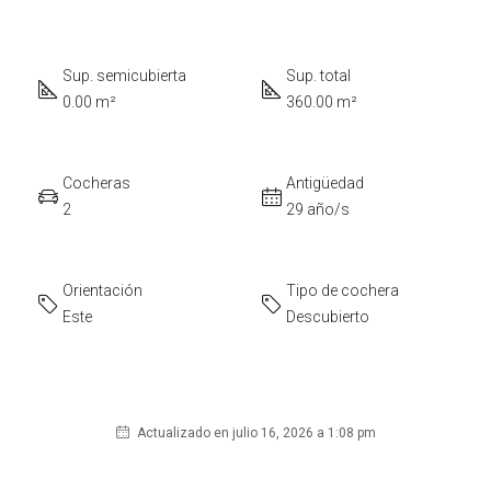
Sup. semicubierta
Sup. total
0.00 m²
360.00 m²
Cocheras
Antigüedad
2
29 año/s
Orientación
Tipo de cochera
Este
Descubierto
Actualizado en julio 16, 2026 a 1:08 pm