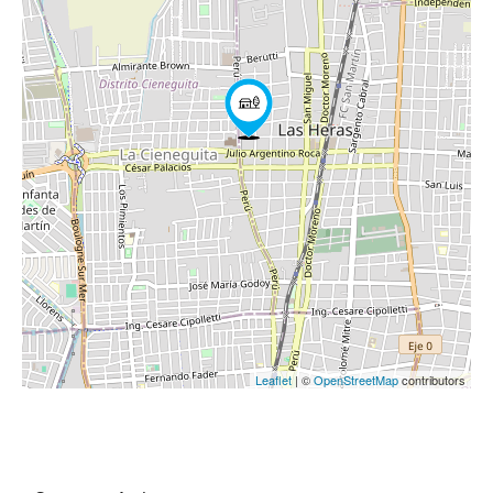
Leaflet
| ©
OpenStreetMap
contributors