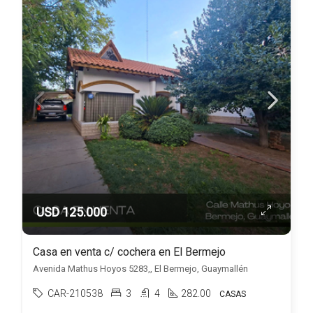
USD 125.000
Casa en venta c/ cochera en El Bermejo
Avenida Mathus Hoyos 5283,, El Bermejo, Guaymallén
CAR-210538
3
4
282.00
CASAS