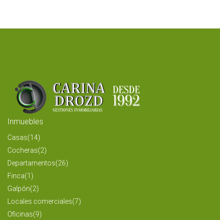
Inmuebles
Casas
(14)
Cocheras
(2)
Departamentos
(26)
Finca
(1)
Galpón
(2)
Locales comerciales
(7)
Oficinas
(9)