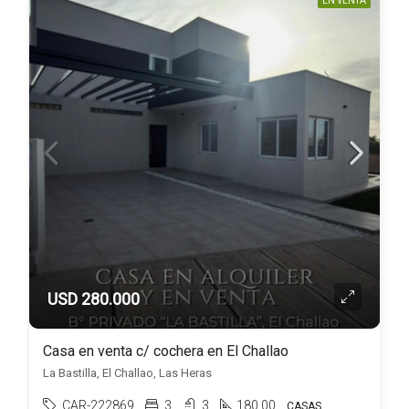
EN VENTA
USD 280.000
Casa en venta c/ cochera en El Challao
La Bastilla, El Challao, Las Heras
CAR-222869
3
3
180.00
CASAS