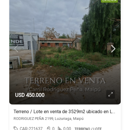
EN VENTA
USD 450.000
Terreno / Lote en venta de 3529m2 ubicado en Luzuriaga
RODRIGUEZ PEÑA 2199, Luzuriaga, Maipú
CAR-221637
0
0.00
TERRENO / LOTE